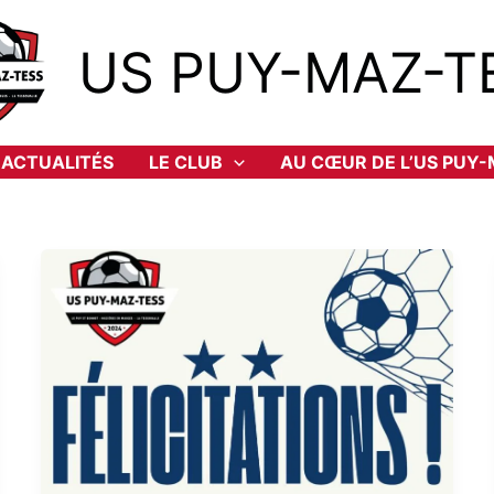
US PUY-MAZ-T
ACTUALITÉS
LE CLUB
AU CŒUR DE L’US PUY