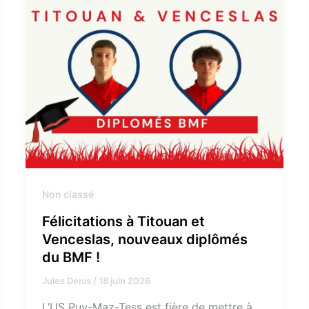
Non classé
Félicitations à Titouan et
Venceslas, nouveaux diplômés
du BMF !
Jules Denis
/
18 juin 2026
L’US Puy-Maz-Tess est fière de mettre à