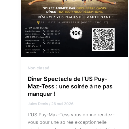
Non classé
Dîner Spectacle de l’US Puy-
Maz-Tess : une soirée à ne pas
manquer !
Jules Denis
/
26 mai 2026
L’US Puy-Maz-Tess vous donne rendez-
vous pour une soirée exceptionnelle