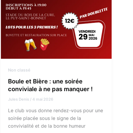
Non classé
Boule et Bière : une soirée
conviviale à ne pas manquer !
Jules Denis
/
4 mai 2026
Le club vous donne rendez-vous pour une
soirée placée sous le signe de la
convivialité et de la bonne humeur