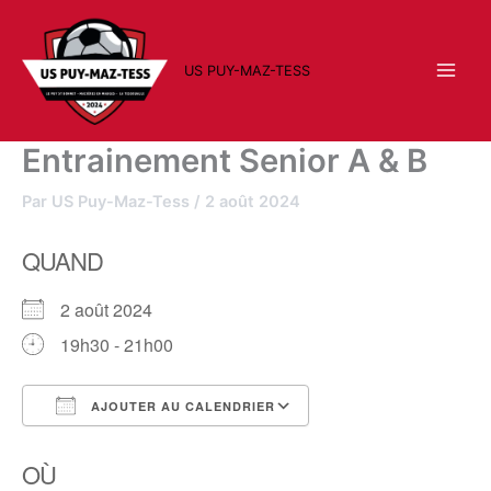
Aller
au
contenu
US PUY-MAZ-TESS
Entrainement Senior A & B
Par
US Puy-Maz-Tess
/
2 août 2024
QUAND
2 août 2024
19h30 - 21h00
AJOUTER AU CALENDRIER
Télécharger ICS
Calendrier Google
OÙ