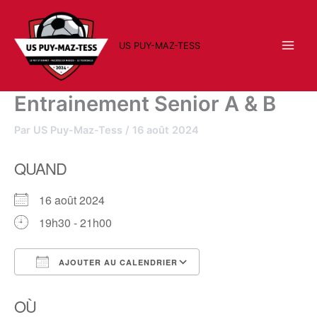
Aller
au
contenu
US PUY-MAZ-TESS
Entrainement Senior A & B
Par
US Puy-Maz-Tess
/
16 août 2024
QUAND
16 août 2024
19h30 - 21h00
AJOUTER AU CALENDRIER
Télécharger ICS
Calendrier Google
OÙ