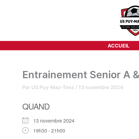
Aller
au
contenu
ACCUEIL
Entrainement Senior A &
Par
US Puy-Maz-Tess
/
13 novembre 2024
QUAND
13 novembre 2024
19h30 - 21h00