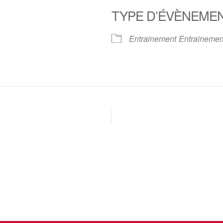
TYPE D’ÉVÈNEME
oogle
iCalendar
Office 
Entrainement
Entrainemen