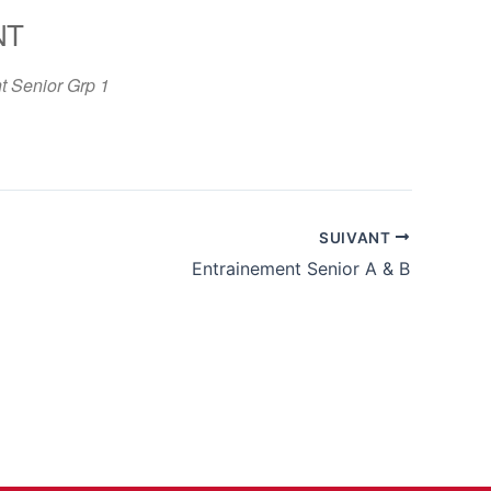
NT
365
Outlook Live
t Senior Grp 1
SUIVANT
Entrainement Senior A & B