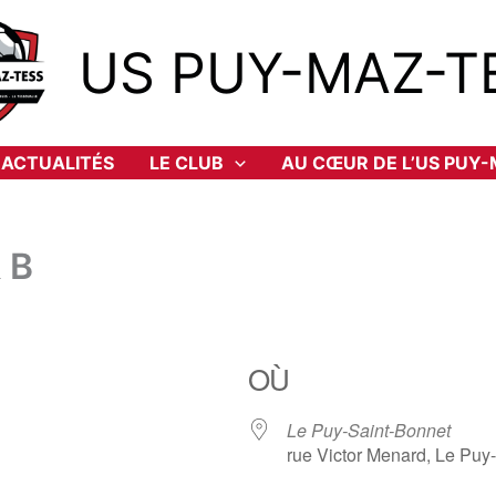
US PUY-MAZ-T
ACTUALITÉS
LE CLUB
AU CŒUR DE L’US PUY
 B
OÙ
Le Puy-Saint-Bonnet
rue Victor Menard, Le Puy