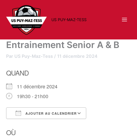
Aller
au
contenu
US PUY-MAZ-TESS
Entrainement Senior A & B
Par
US Puy-Maz-Tess
/
11 décembre 2024
QUAND
11 décembre 2024
19h30 - 21h00
AJOUTER AU CALENDRIER
Télécharger ICS
Calendrier Google
OÙ