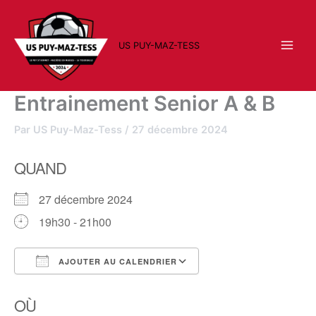
Aller
au
contenu
US PUY-MAZ-TESS
Entrainement Senior A & B
Par
US Puy-Maz-Tess
/
27 décembre 2024
QUAND
27 décembre 2024
19h30 - 21h00
AJOUTER AU CALENDRIER
Télécharger ICS
Calendrier Google
OÙ