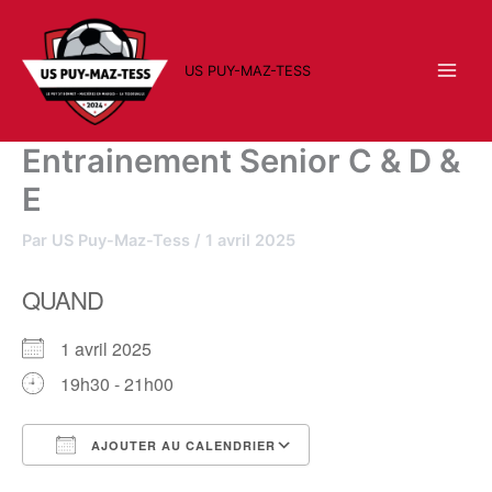
Aller
au
contenu
US PUY-MAZ-TESS
Entrainement Senior C & D &
E
Par
US Puy-Maz-Tess
/
1 avril 2025
QUAND
1 avril 2025
19h30 - 21h00
AJOUTER AU CALENDRIER
Télécharger ICS
Calendrier Google