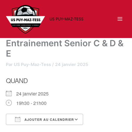
Aller
au
contenu
US PUY-MAZ-TESS
Entrainement Senior C & D &
E
Par
US Puy-Maz-Tess
/
24 janvier 2025
QUAND
24 janvier 2025
19h30 - 21h00
AJOUTER AU CALENDRIER
Télécharger ICS
Calendrier Google