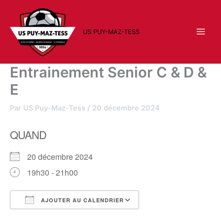
Aller
au
contenu
US PUY-MAZ-TESS
Entrainement Senior C & D &
E
Par
US Puy-Maz-Tess
/
20 décembre 2024
QUAND
20 décembre 2024
19h30 - 21h00
AJOUTER AU CALENDRIER
Télécharger ICS
Calendrier Google