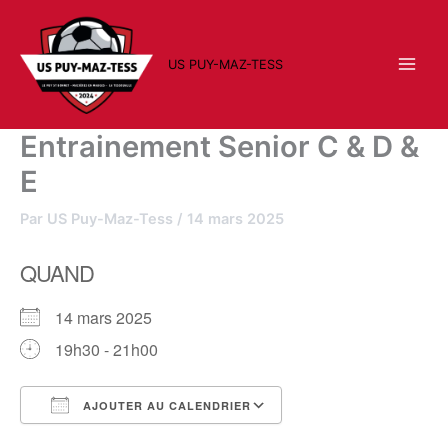
Aller
au
contenu
US PUY-MAZ-TESS
Entrainement Senior C & D &
E
Par
US Puy-Maz-Tess
/
14 mars 2025
QUAND
14 mars 2025
19h30 - 21h00
AJOUTER AU CALENDRIER
Télécharger ICS
Calendrier Google