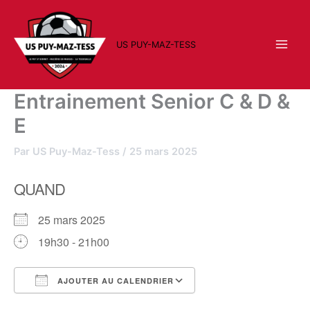
Aller
au
contenu
US PUY-MAZ-TESS
Entrainement Senior C & D &
E
Par
US Puy-Maz-Tess
/
25 mars 2025
QUAND
25 mars 2025
19h30 - 21h00
AJOUTER AU CALENDRIER
Télécharger ICS
Calendrier Google