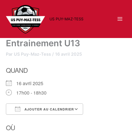
Aller
au
contenu
US PUY-MAZ-TESS
Entrainement U13
Par
US Puy-Maz-Tess
/
16 avril 2025
QUAND
16 avril 2025
17h00 - 18h30
AJOUTER AU CALENDRIER
Télécharger ICS
Calendrier Google
OÙ