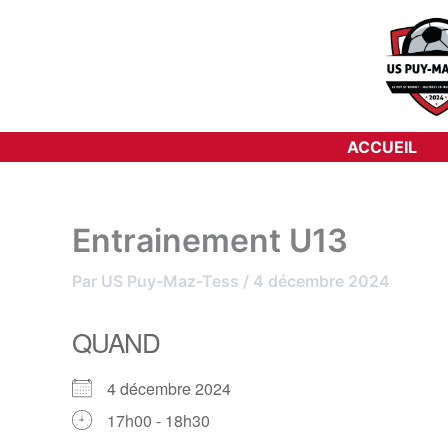
Aller
au
contenu
ACCUEIL
Entrainement U13
Par
US Puy-Maz-Tess
/
4 décembre 2024
QUAND
4 décembre 2024
17h00 - 18h30