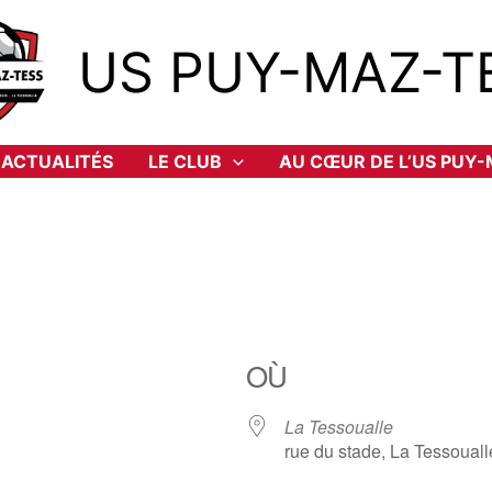
US PUY-MAZ-T
ACTUALITÉS
LE CLUB
AU CŒUR DE L’US PUY
OÙ
La Tessoualle
rue du stade, La Tessoual