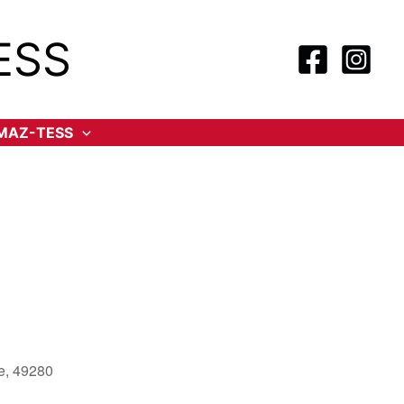
ESS
-MAZ-TESS
le, 49280