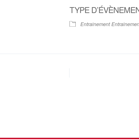
TYPE D’ÉVÈNEME
oogle
iCalendar
Office 
Entrainement
Entrainemen