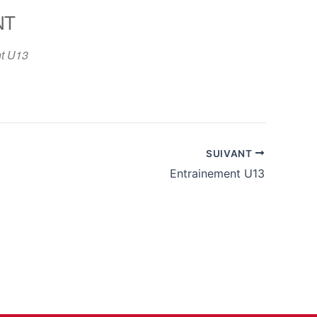
NT
365
Outlook Live
t U13
SUIVANT
Entrainement U13