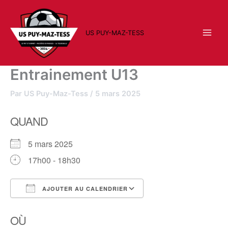
Aller
au
contenu
US PUY-MAZ-TESS
Entrainement U13
Par
US Puy-Maz-Tess
/
5 mars 2025
QUAND
5 mars 2025
17h00 - 18h30
AJOUTER AU CALENDRIER
Télécharger ICS
Calendrier Google
OÙ