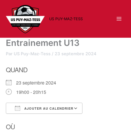
Aller
au
contenu
US PUY-MAZ-TESS
Entrainement U13
Par
US Puy-Maz-Tess
/
23 septembre 2024
QUAND
23 septembre 2024
19h00 - 20h15
AJOUTER AU CALENDRIER
Télécharger ICS
Calendrier Google
OÙ