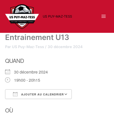
Aller
au
contenu
US PUY-MAZ-TESS
Entrainement U13
Par
US Puy-Maz-Tess
/
30 décembre 2024
QUAND
30 décembre 2024
19h00 - 20h15
AJOUTER AU CALENDRIER
Télécharger ICS
Calendrier Google
OÙ