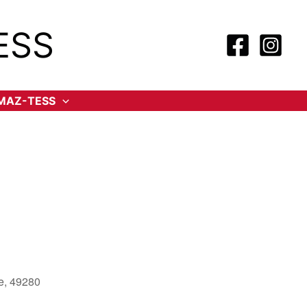
ESS
-MAZ-TESS
le, 49280