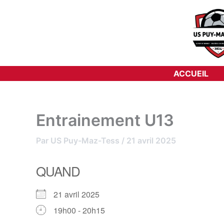
Aller
au
contenu
ACCUEIL
Entrainement U13
Par
US Puy-Maz-Tess
/
21 avril 2025
QUAND
21 avril 2025
19h00 - 20h15