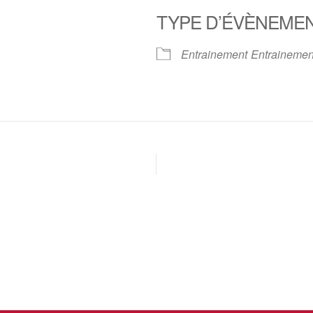
TYPE D’ÉVÈNEME
oogle
iCalendar
Office 
Entrainement
Entrainemen