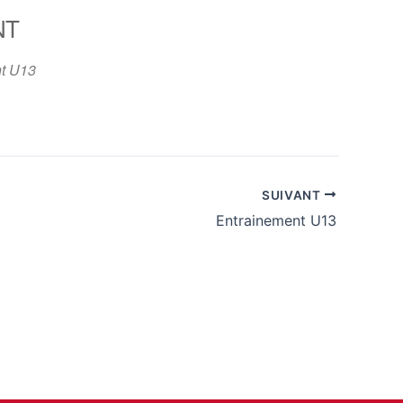
NT
365
Outlook Live
t U13
SUIVANT
Entrainement U13