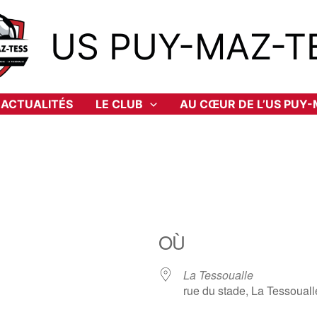
US PUY-MAZ-T
ACTUALITÉS
LE CLUB
AU CŒUR DE L’US PUY
OÙ
La Tessoualle
rue du stade, La Tessoual