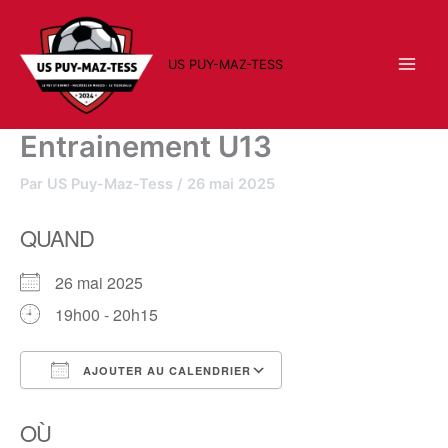
Aller
au
contenu
US PUY-MAZ-TESS
Entrainement U13
Par
US Puy-Maz-Tess
/
26 mai 2025
QUAND
26 mai 2025
19h00 - 20h15
AJOUTER AU CALENDRIER
Télécharger ICS
Calendrier Google
OÙ