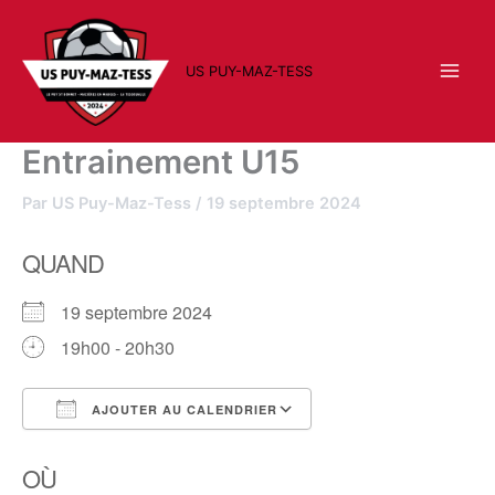
Aller
au
contenu
US PUY-MAZ-TESS
Entrainement U15
Par
US Puy-Maz-Tess
/
19 septembre 2024
QUAND
19 septembre 2024
19h00 - 20h30
AJOUTER AU CALENDRIER
Télécharger ICS
Calendrier Google
OÙ