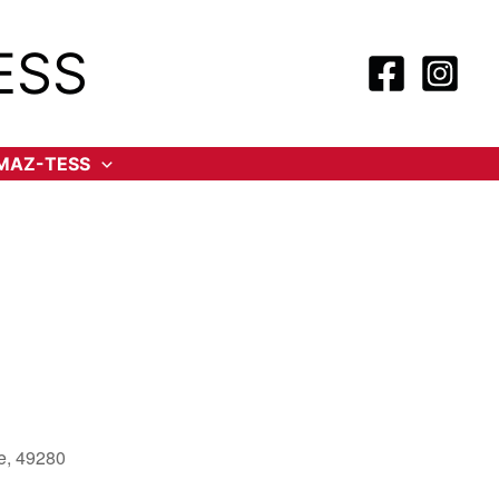
ESS
-MAZ-TESS
le, 49280