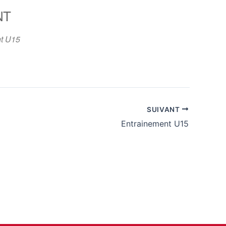
NT
365
Outlook Live
t U15
SUIVANT
Entrainement U15