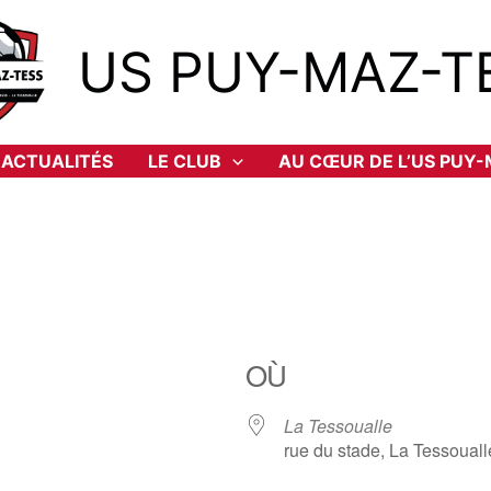
US PUY-MAZ-T
ACTUALITÉS
LE CLUB
AU CŒUR DE L’US PUY
OÙ
La Tessoualle
rue du stade, La Tessoual