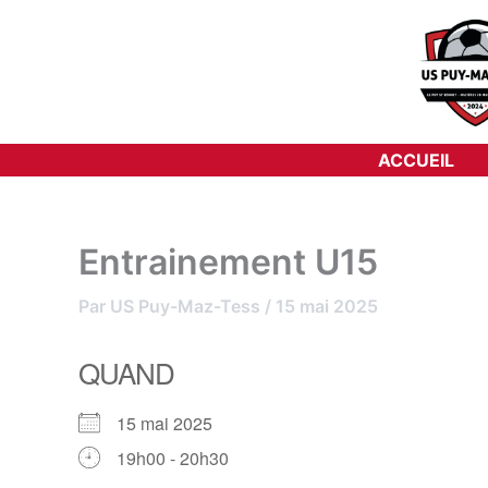
Aller
au
contenu
ACCUEIL
Entrainement U15
Par
US Puy-Maz-Tess
/
15 mai 2025
QUAND
15 mai 2025
19h00 - 20h30