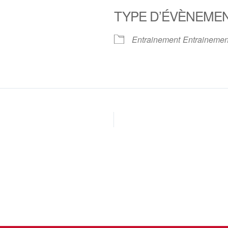
TYPE D’ÉVÈNEME
oogle
iCalendar
Office 
Entrainement
Entrainemen