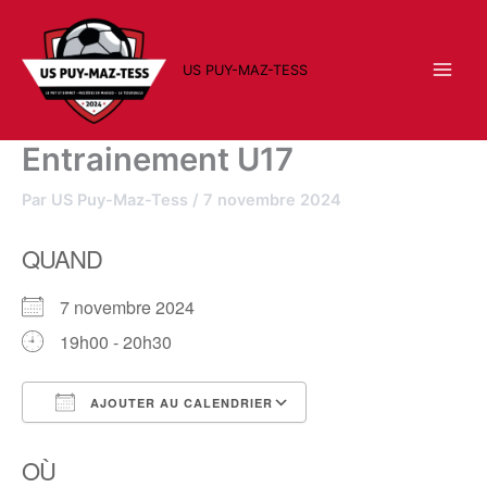
Aller
au
contenu
US PUY-MAZ-TESS
Entrainement U17
Par
US Puy-Maz-Tess
/
7 novembre 2024
QUAND
7 novembre 2024
19h00 - 20h30
AJOUTER AU CALENDRIER
Télécharger ICS
Calendrier Google
OÙ