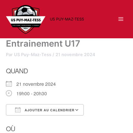
Aller
au
contenu
US PUY-MAZ-TESS
Entrainement U17
Par
US Puy-Maz-Tess
/
21 novembre 2024
QUAND
21 novembre 2024
19h00 - 20h30
AJOUTER AU CALENDRIER
Télécharger ICS
Calendrier Google
OÙ