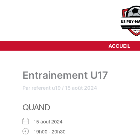
Aller
au
contenu
ACCUEIL
Entrainement U17
Par
referent u19
/
15 août 2024
QUAND
15 août 2024
19h00 - 20h30