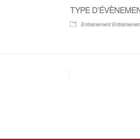
TYPE D’ÉVÈNEME
oogle
iCalendar
Office 
Entrainement
Entrainemen