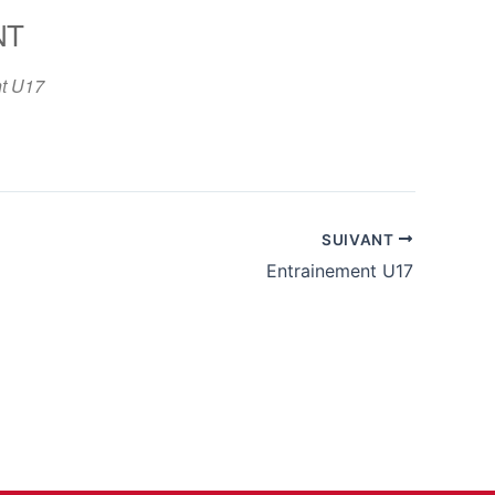
NT
365
Outlook Live
t U17
SUIVANT
Entrainement U17