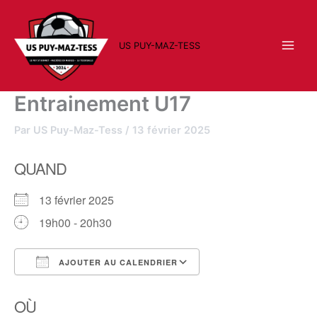
Aller
au
contenu
US PUY-MAZ-TESS
Entrainement U17
Par
US Puy-Maz-Tess
/
13 février 2025
QUAND
13 février 2025
19h00 - 20h30
AJOUTER AU CALENDRIER
Télécharger ICS
Calendrier Google
OÙ