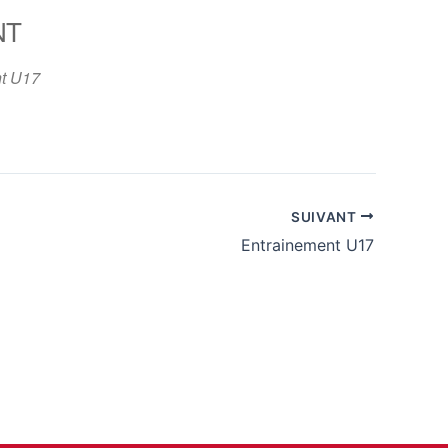
NT
365
Outlook Live
t U17
SUIVANT
Entrainement U17