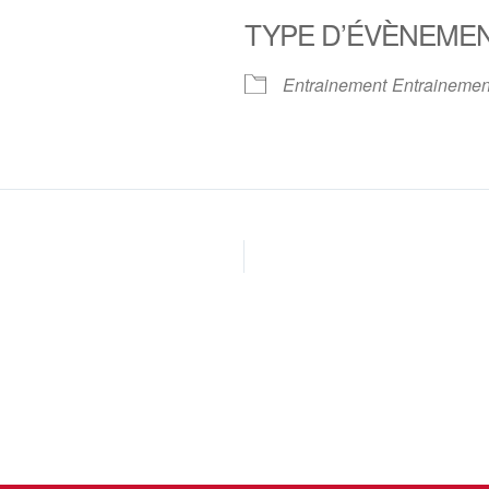
TYPE D’ÉVÈNEME
oogle
iCalendar
Office 
Entrainement
Entrainemen