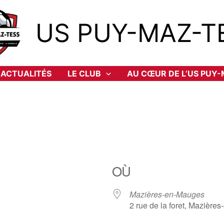
US PUY-MAZ-T
ACTUALITÉS
LE CLUB
AU CŒUR DE L’US PUY
OÙ
Mazières-en-Mauges
2 rue de la foret, Mazièr