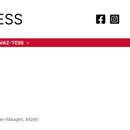
ESS
-MAZ-TESS
es-en-Mauges, 49280