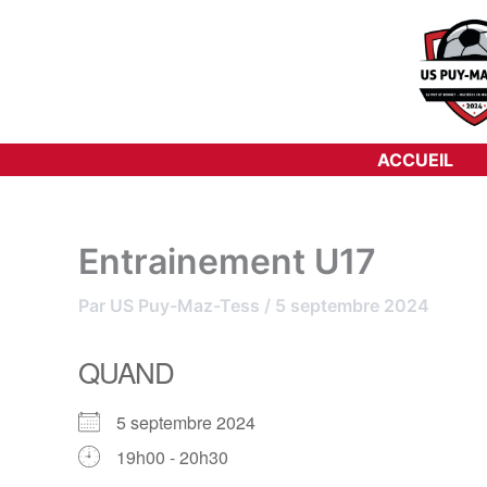
Aller
au
contenu
ACCUEIL
Entrainement U17
Par
US Puy-Maz-Tess
/
5 septembre 2024
QUAND
5 septembre 2024
19h00 - 20h30