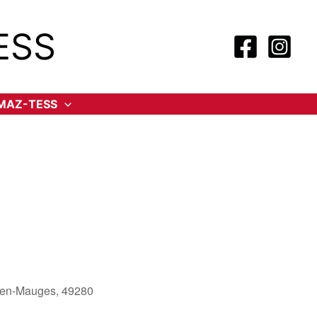
ESS
-MAZ-TESS
es-en-Mauges, 49280