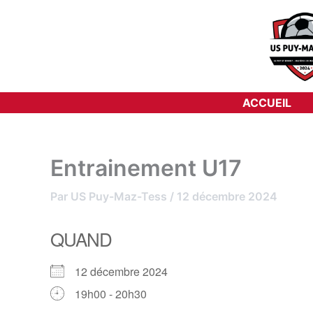
Aller
au
contenu
ACCUEIL
Entrainement U17
Par
US Puy-Maz-Tess
/
12 décembre 2024
QUAND
12 décembre 2024
19h00 - 20h30