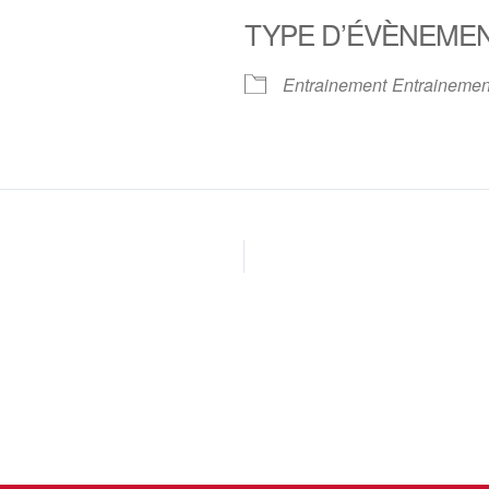
TYPE D’ÉVÈNEME
oogle
iCalendar
Office 
Entrainement
Entrainemen