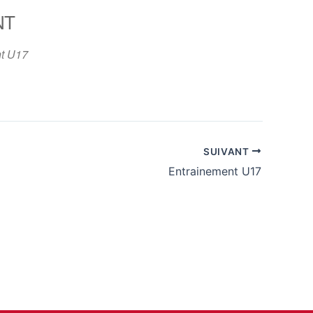
NT
365
Outlook Live
t U17
SUIVANT
Entrainement U17