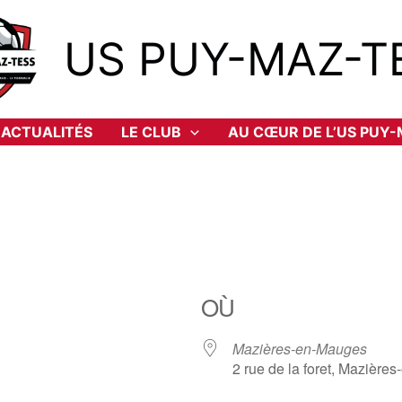
US PUY-MAZ-T
ACTUALITÉS
LE CLUB
AU CŒUR DE L’US PUY
OÙ
Mazières-en-Mauges
2 rue de la foret, Mazièr