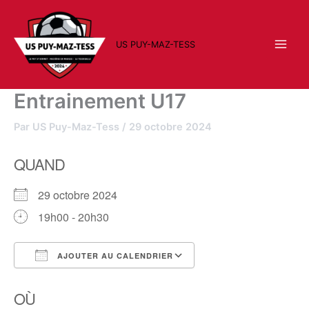
Aller
au
contenu
US PUY-MAZ-TESS
Entrainement U17
Par
US Puy-Maz-Tess
/
29 octobre 2024
QUAND
29 octobre 2024
19h00 - 20h30
AJOUTER AU CALENDRIER
Télécharger ICS
Calendrier Google
OÙ