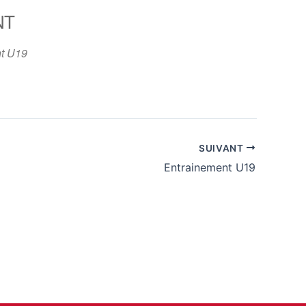
NT
365
Outlook Live
t U19
SUIVANT
Entrainement U19