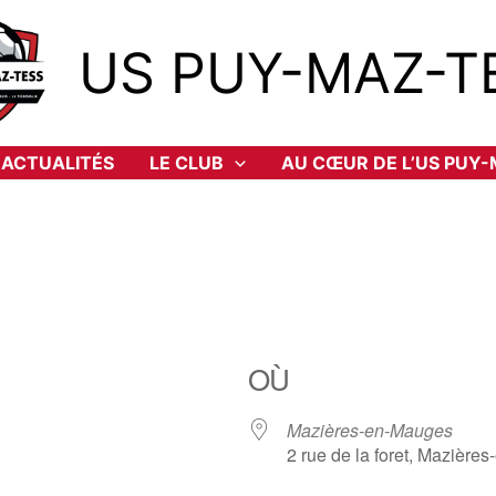
US PUY-MAZ-T
ACTUALITÉS
LE CLUB
AU CŒUR DE L’US PUY
OÙ
Mazières-en-Mauges
2 rue de la foret, Mazièr