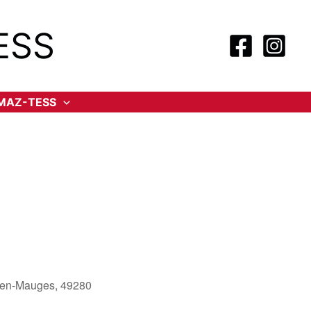
ESS
-MAZ-TESS
es-en-Mauges, 49280