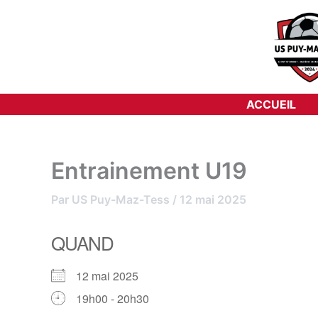
Aller
au
contenu
ACCUEIL
Entrainement U19
Par
US Puy-Maz-Tess
/
12 mai 2025
QUAND
12 mai 2025
19h00 - 20h30