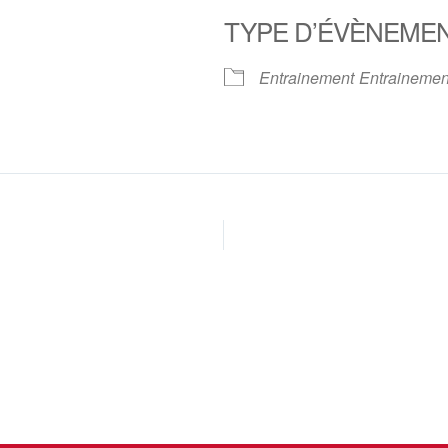
TYPE D’ÉVÈNEME
oogle
iCalendar
Office 
Entrainement
Entrainemen