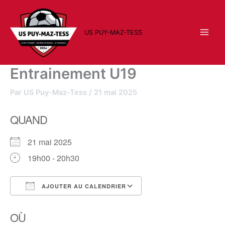
Aller
au
contenu
US PUY-MAZ-TESS
Entrainement U19
Par
US Puy-Maz-Tess
/
21 mai 2025
QUAND
21 mai 2025
19h00 - 20h30
AJOUTER AU CALENDRIER
Télécharger ICS
Calendrier Google
OÙ