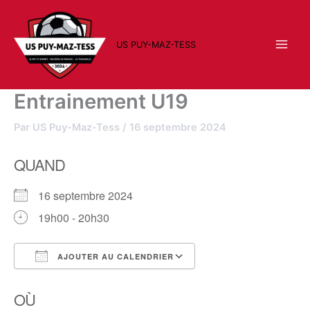
Aller
au
contenu
US PUY-MAZ-TESS
Entrainement U19
Par
US Puy-Maz-Tess
/
16 septembre 2024
QUAND
16 septembre 2024
19h00 - 20h30
AJOUTER AU CALENDRIER
Télécharger ICS
Calendrier Google
OÙ