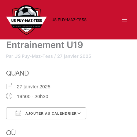
Aller
au
contenu
US PUY-MAZ-TESS
Entrainement U19
Par
US Puy-Maz-Tess
/
27 janvier 2025
QUAND
27 janvier 2025
19h00 - 20h30
AJOUTER AU CALENDRIER
Télécharger ICS
Calendrier Google
OÙ