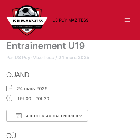
Aller
au
contenu
US PUY-MAZ-TESS
Entrainement U19
Par
US Puy-Maz-Tess
/
24 mars 2025
QUAND
24 mars 2025
19h00 - 20h30
AJOUTER AU CALENDRIER
Télécharger ICS
Calendrier Google
OÙ