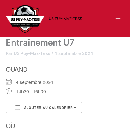
Aller
au
contenu
US PUY-MAZ-TESS
Entrainement U7
Par
US Puy-Maz-Tess
/
4 septembre 2024
QUAND
4 septembre 2024
14h30 - 16h00
AJOUTER AU CALENDRIER
Télécharger ICS
Calendrier Google
OÙ