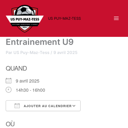
Aller
au
contenu
US PUY-MAZ-TESS
Entrainement U9
Par
US Puy-Maz-Tess
/
9 avril 2025
QUAND
9 avril 2025
14h30 - 16h00
AJOUTER AU CALENDRIER
Télécharger ICS
Calendrier Google
OÙ