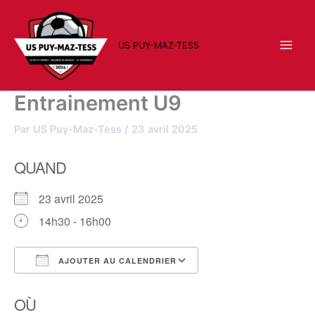
Aller
au
contenu
US PUY-MAZ-TESS
Entrainement U9
Par
US Puy-Maz-Tess
/
23 avril 2025
QUAND
23 avril 2025
14h30 - 16h00
AJOUTER AU CALENDRIER
Télécharger ICS
Calendrier Google
OÙ