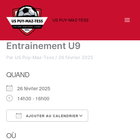
Aller
au
contenu
US PUY-MAZ-TESS
Entrainement U9
Par
US Puy-Maz-Tess
/
26 février 2025
QUAND
26 février 2025
14h30 - 16h00
AJOUTER AU CALENDRIER
Télécharger ICS
Calendrier Google
OÙ