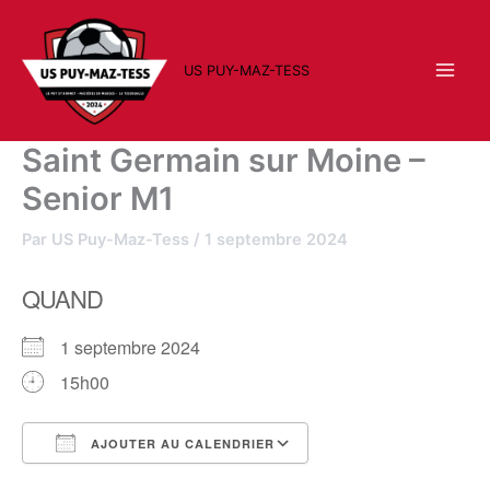
Aller
au
contenu
US PUY-MAZ-TESS
Saint Germain sur Moine –
Senior M1
Par
US Puy-Maz-Tess
/
1 septembre 2024
QUAND
1 septembre 2024
15h00
AJOUTER AU CALENDRIER
Télécharger ICS
Calendrier Google