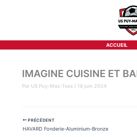
Aller
au
contenu
ACCUEIL
IMAGINE CUISINE ET BA
Par
US Puy-Maz-Tess
/
18 juin 2024
PRÉCÉDENT
HAVARD Fonderie-Aluminium-Bronze