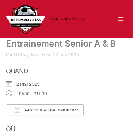
Aller
au
contenu
US PUY-MAZ-TESS
Entrainement Senior A & B
Par
US Puy-Maz-Tess
/
2 mai 2025
QUAND
2 mai 2025
19h30 - 21h00
AJOUTER AU CALENDRIER
Télécharger ICS
Calendrier Google
OÙ