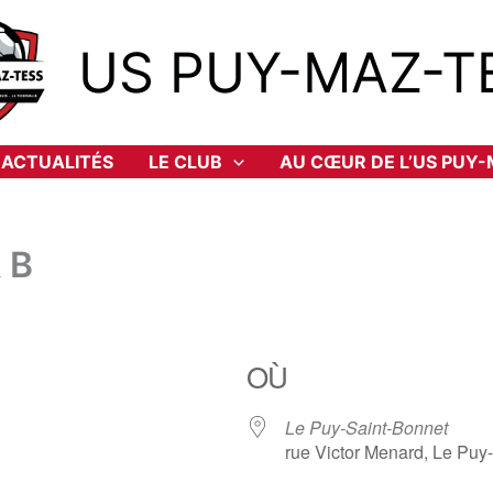
US PUY-MAZ-T
ACTUALITÉS
LE CLUB
AU CŒUR DE L’US PUY
 B
OÙ
Le Puy-Saint-Bonnet
rue Victor Menard, Le Puy