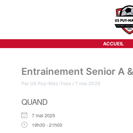
Aller
au
contenu
ACCUEIL
Entrainement Senior A &
Par
US Puy-Maz-Tess
/
7 mai 2025
QUAND
7 mai 2025
19h30 - 21h00