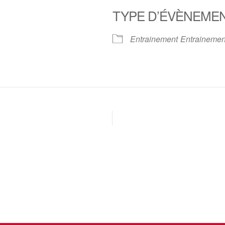
TYPE D’ÉVÈNEME
oogle
iCalendar
Office 
Entrainement
Entrainemen