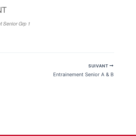
NT
365
Outlook Live
t Senior Grp 1
SUIVANT
Entrainement Senior A & B