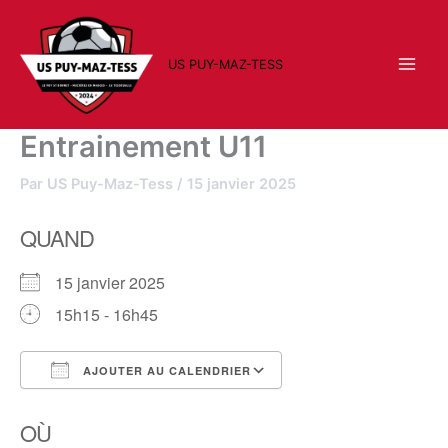
Aller
au
contenu
US PUY-MAZ-TESS
Entrainement U11
Par
US Puy-Maz-Tess
/
15 janvier 2025
QUAND
15 janvier 2025
15h15 - 16h45
AJOUTER AU CALENDRIER
Télécharger ICS
Calendrier Google
OÙ