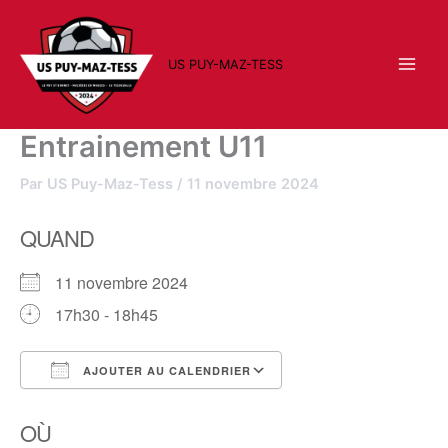
Aller
au
contenu
US PUY-MAZ-TESS
Entrainement U11
Par
US Puy-Maz-Tess
/
11 novembre 2024
QUAND
11 novembre 2024
17h30 - 18h45
AJOUTER AU CALENDRIER
Télécharger ICS
Calendrier Google
OÙ