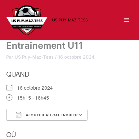
Aller
au
contenu
US PUY-MAZ-TESS
Entrainement U11
Par
US Puy-Maz-Tess
/
16 octobre 2024
QUAND
16 octobre 2024
15h15 - 16h45
AJOUTER AU CALENDRIER
Télécharger ICS
Calendrier Google
OÙ